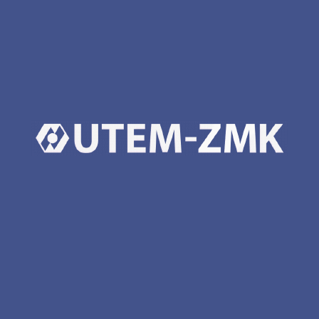
металу
у холодному стані:
ширина обичайок - до 2 м
товщина - до 16 мм
гнуття сортового прокату
гнуття фасонного прокату
підгинання кромок листа на необхідний радіус гнуття
Технічні характеристики:
максимальна товщина згинаємого листа при бт=250 МПа
(25 кгс/мм) - 16 мм
максимальна ширина згинаємого листа - 2 000 мм
0
максимальний кут при вершині конічних обичайок - 20
швидкість гнуття - 8,5 м/хв
мінімальний радіус гнуття - 240 мм
діаметр верхнього вала - 270 мм
діаметр бічних валків - 260 мм