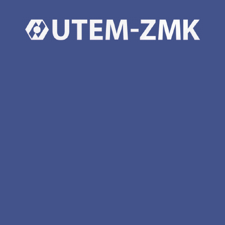
Технічні характеристики:
вантажопідйомність - 230 кг
робоча висота підйому - 10 м
надійні рішення зі сталі
38 (044) 499-65-20
office@utem-zmk.com
info@utem-zmk.com
Київська обл., м. Буча, вул. Леха Качинського, 3
Ми у соц мережах