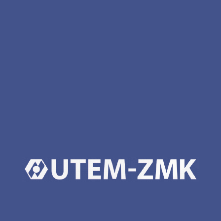
Items starting with #
елементи кріплень сонячних панелей та
трекерів
опори, підвіски, кріплення та фасонні
частини технологічних трубопроводів
бункери та силоси для сипучих
матеріалів
газоходи та повітроводи з вуглецевої
сталі
конструкції димових та вентиляційних
труб
несучі конструкції будівель та споруд