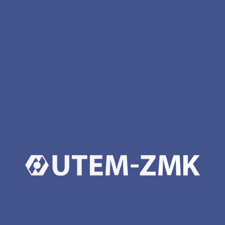
гнуття сталі
вальцювання металевих листів, труб,
профілів
проектування із використанням 3D-
моделювання
механічна обробка сталі (токарні роботи,
фрезування, свердління)
транспортування та логістика продукції
до Клієнта
гаряче цинкування
зварювальні роботи